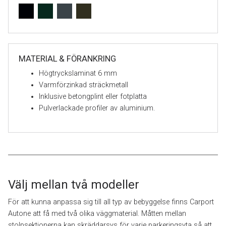
MATERIAL & FÖRANKRING
Högtryckslaminat 6 mm
Varmförzinkad sträckmetall
Inklusive betongplint eller fotplatta
Pulverlackade profiler av aluminium.
Välj mellan två modeller
För att kunna anpassa sig till all typ av bebyggelse finns Carport
Autone att få med två olika väggmaterial. Måtten mellan
stolpsektionerna kan skräddarsys för varje parkeringsyta så att