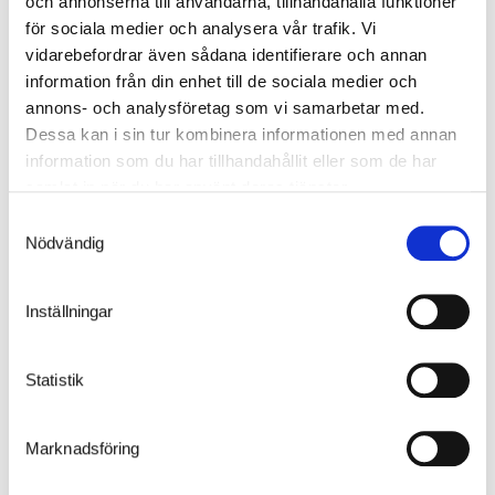
Perstorp
och annonserna till användarna, tillhandahålla funktioner
för sociala medier och analysera vår trafik. Vi
Autone Perstorp med väggar av skivmaterial i UV-beständigt
vidarebefordrar även sådana identifierare och annan
laminat och lackerad hålplåt som ger ett neutralt intryck som
information från din enhet till de sociala medier och
passar in i de allra flesta miljöer. Väggarna finns i ett urval av
annons- och analysföretag som vi samarbetar med.
kulörer. Ledbelysning ingår som standard.
Dessa kan i sin tur kombinera informationen med annan
Sträckmetall
information som du har tillhandahållit eller som de har
samlat in när du har använt deras tjänster.
Autone Sträckmetall med väggsektioner av lätt transparent metall
skapar ett modernt och luftigt formspråk med bibehållet starkt
Samtyckesval
väderskydd. Ledbelysning ingår som standard.
Nödvändig
Inställningar
Statistik
Marknadsföring