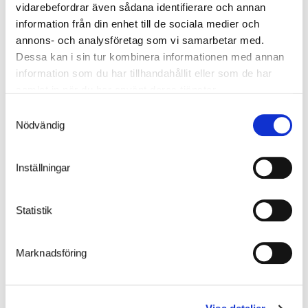
vidarebefordrar även sådana identifierare och annan
information från din enhet till de sociala medier och
Serneke Anläggning svarar för montage och entreprenad.
annons- och analysföretag som vi samarbetar med.
Dessa kan i sin tur kombinera informationen med annan
information som du har tillhandahållit eller som de har
samlat in när du har använt deras tjänster.
Samtyckesval
Nödvändig
Inställningar
Statistik
Marknadsföring