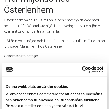
Österlenhem
Österlenhem valde Tellus miljöhus och Ymer cykelskydd med
sedumtak från Weland Utemiljö till renoveringen av utemiljön vid
kvarteret Lejonet i centrala Tomelilla.
– Vi är mycket nöjda och innergårdarna har verkligen fått ett stort
lyft, säger Maria Helin hos Österlenhem.
Genomtänkta detaljer
Tellus och Ymer är underhållsfria, tåliga produkter som bidrar till
en funktionell utemiljö och tål att stå ute oavsett väder. Både
miljöhuset och cykelskyddet beställdes med sedumtak – en
perenn fetbladsväxt som skyddar underliggande tak från väder
Denna webbplats använder cookies
och UV-strålning, hjälper till att suga upp regnvatten och ger en
grön yta på taket.
Vi använder enhetsidentifierare för att anpassa innehållet
och annonserna till användarna, tillhandahålla funktioner
Österlenhem har valt att implementera samma lösning även vid
för sociala medier och analysera vår trafik. Vi
kvarteret Lodjuret.