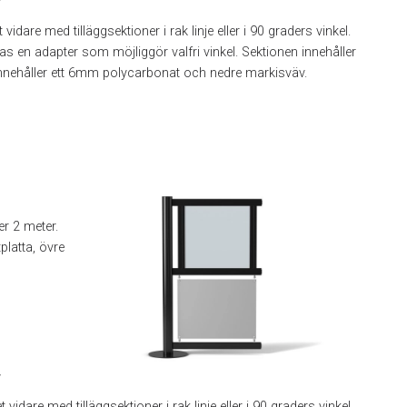
r
idare med tilläggsektioner i rak linje eller i 90 graders vinkel.
en adapter som möjliggör valfri vinkel. Sektionen innehåller
el innehåller ett 6mm polycarbonat och nedre markisväv.
r 2 meter.
platta, övre
r
vidare med tilläggsektioner i rak linje eller i 90 graders vinkel.