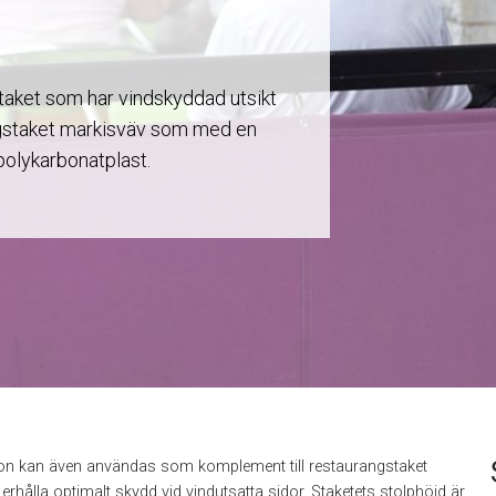
taket som har vindskyddad utsikt
gstaket markisväv som med en
olykarbonatplast.
n kan även användas som komplement till restaurangstaket
 erhålla optimalt skydd vid vindutsatta sidor. Staketets stolphöjd är