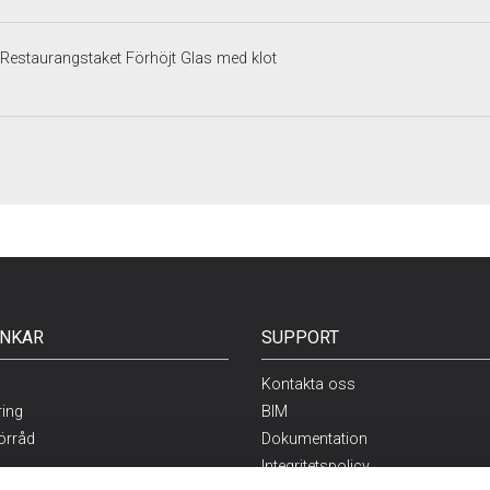
 Restaurangstaket Förhöjt Glas med klot
NKAR
SUPPORT
Kontakta oss
ring
BIM
örråd
Dokumentation
Integritetspolicy