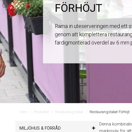
FÖRHÖJT
Rama in uteserveringen med ett s
genom att komplettera restauran
färdigmonterad överdel av 6 mm p
Hem
Produkter
Restaurangstaket
Restaurangstaket Förhöjt
Denna kombinatio
MILJÖHUS & FÖRRÅD
markisväv för att