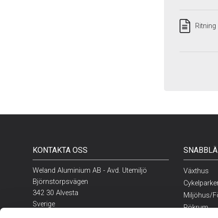
Ritning
KONTAKTA OSS
SNABBLÄ
Weland Aluminium AB - Avd. Utemiljö
Växthus
Björnstorpsvägen
Cykelparke
342 30 Alvesta
Miljöhus/F
Sverige
Rökrum