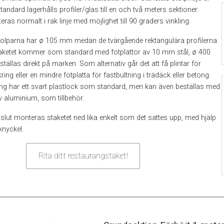
dard lagerhålls profiler/glas till en och två meters sektioner.
as normalt i rak linje med möjlighet till 90 graders vinkling.
tolparna har ø 105 mm medan de tvärgående rektangulära profilerna
ketet kommer som standard med fotplattor av 10 mm stål, ø 400
tällas direkt på marken. Som alternativ går det att få plintar för
ng eller en mindre fotplatta för fastbultning i trädäck eller betong.
ing har ett svart plastlock som standard, men kan även beställas med
av aluminium, som tillbehör.
lut monteras staketet ned lika enkelt som det sattes upp, med hjälp
xnyckel.
Rita ditt restaurangstaket!