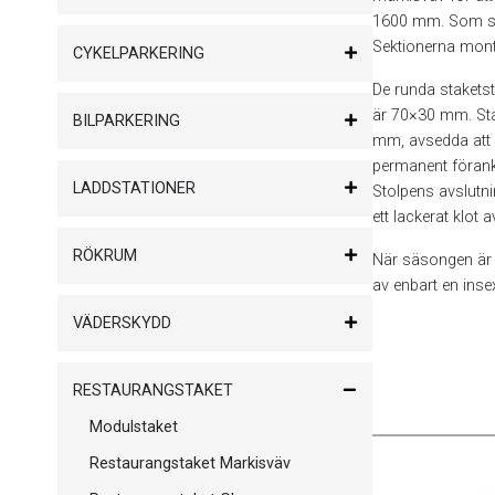
1600 mm. Som stan
Sektionerna monter
CYKELPARKERING
De runda stakets
är 70×30 mm. Sta
BILPARKERING
mm, avsedda att s
permanent förankri
LADDSTATIONER
Stolpens avslutn
ett lackerat klot 
RÖKRUM
När säsongen är s
av enbart en inse
VÄDERSKYDD
RESTAURANGSTAKET
Modulstaket
Restaurangstaket Markisväv