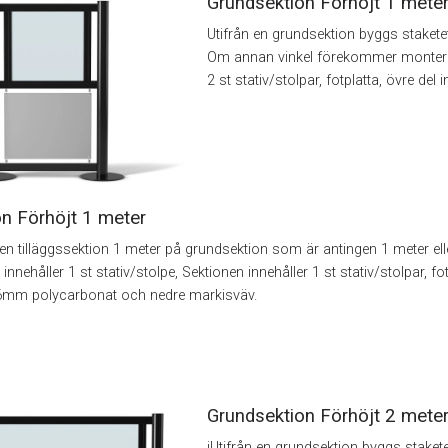
Grundsektion Förhöjt 1 mete
Utifrån en grundsektion byggs staketet v
Om annan vinkel förekommer monteras 
2 st stativ/stolpar, fotplatta, övre d
on Förhöjt 1 meter
n tilläggssektion 1 meter på grundsektion som är antingen 1 meter elle
innehåller 1 st stativ/stolpe, Sektionen innehåller 1 st stativ/stolpar, fot
tt 6mm polycarbonat och nedre markisväv.
Grundsektion Förhöjt 2 mete
iUtifrån en grundsektion byggs staketet 