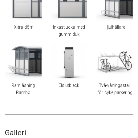
X-tra dörr
Inkastlucka med
Hjulhållare
gummiduk
Ramlåsning
Elslutbleck
Två-våningsställ
Rambo
för cykelparkering
Galleri