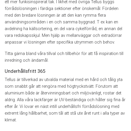
ett mer funkisinspirerat tak. I likhet med övriga Tellus byggs
förrådslösningen i färdiga sektioner efter önskemål. Fördelen
med den bredare lösningen är att den kan rymma flera
användningsområden i en och samma byggnad. T ex kan en
avdelning ha källsortering, en del vara cykelförråd, en annan del
vara redskapsskjul. Men hjälp av mellanväggar och extradörrar
anpassar vi lösningen efter specifika utrymmen och behov.
Titta gärna bland våra tillval och tillbehör för att få inspiration till
inredning och ändamål.
Underhållsfritt 365
Tellus är tillverkad av utvalda material med en hård och tålig yta
som snabbt går att rengöra med högtryckstvätt. Förutom att
aluminium både är återvinningsbart och miljövänligt, rostar det
aldrig. Alla våra lackfärger är UV-beständiga och håller sig fina år
efter år. Vi lovar en näst intill underhållsfri förrådslösning med
extremt lång hållbarhet, som tål att stå ute året runt i alla typer av
klimat.