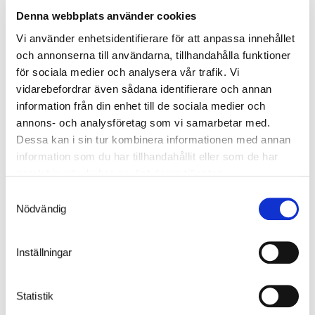
Denna webbplats använder cookies
Vi använder enhetsidentifierare för att anpassa innehållet
och annonserna till användarna, tillhandahålla funktioner
för sociala medier och analysera vår trafik. Vi
vidarebefordrar även sådana identifierare och annan
information från din enhet till de sociala medier och
annons- och analysföretag som vi samarbetar med.
Dessa kan i sin tur kombinera informationen med annan
Tillval
information som du har tillhandahållit eller som de har
samlat in när du har använt deras tjänster.
Våra tillvalsprodukter utgör alternativ som ingår i produkten och
monteras vid tillverkningen. Tillvalen måste väljas direkt och
Samtyckesval
finnas med i den ursprungliga beställningen.
Nödvändig
Inställningar
Statistik