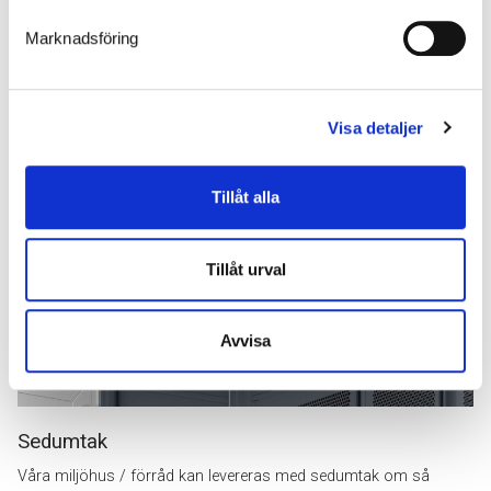
Marknadsföring
LED-belysning
Visa detaljer
Integrerad LED-belysning som både är energi- och
kostnadseffektiv då det inte behövs några extra armaturer inne i
förråden.
Tillåt alla
Tillåt urval
Avvisa
Sedumtak
Våra miljöhus / förråd kan levereras med sedumtak om så