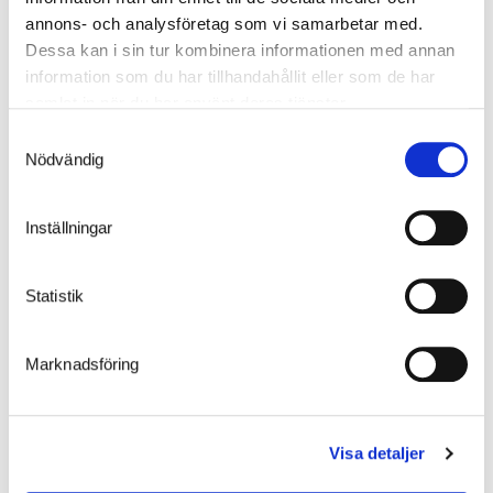
annons- och analysföretag som vi samarbetar med.
Dessa kan i sin tur kombinera informationen med annan
information som du har tillhandahållit eller som de har
samlat in när du har använt deras tjänster.
Samtyckesval
Armstöd
Nödvändig
Välj gärna att sätta till armstöd på soffan för att skapa en
tryggare känsla och underlätta uppresandet. Armstöden tillverkas
Inställningar
av samma material som stativet och levereras färdigmonterade
på båda sidor.
Statistik
Marknadsföring
Galleri
Visa detaljer